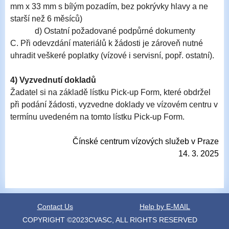
mm x 33 mm s bílým pozadím, bez pokrývky hlavy a ne
starší než 6 měsíců)
d) Ostatní požadované podpůrné dokumenty
C
. Při odevzdání materiálů k žádosti je zároveň nutné
uhradit veškeré poplatky (vízové i servisní
, popř. ostatní
).
4) Vyzvednutí dokladů
Žadatel si na základě lístku Pick-up Form
, které obdržel
při podání žádosti, vyzvedne doklady ve vízovém centru v
termínu uvedeném na tomto lístku Pick-up Form.
Čínské centrum vízových služeb v Praze
14. 3. 2025
Contact Us
Help by E-MAIL
COPYRIGHT ©2023CVASC, ALL RIGHTS RESERVED