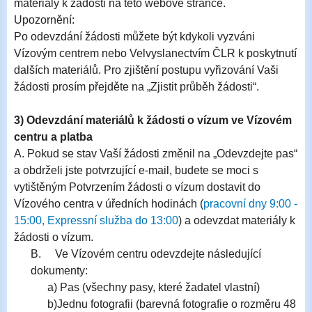
materiály k žádosti na této webové stránce.
Upozornění:
Po odevzdání žádosti můžete být kdykoli vyzváni
Vízovým centrem nebo Velvyslanectvím ČLR k poskytnutí
dalších materiálů. Pro zjištění postupu vyřizování Vaši
žádosti prosím přejděte na „Zjistit průběh žádosti“.
3) Odevzdání materiálů k žádosti o vízum ve Vízovém
centru a platba
A. Pokud se stav Vaší žádosti změnil na „Odevzdejte pas“
a obdrželi jste potvr
zující
e-mail, budete se moci s
vytištěným Potvrzením žádosti o vízum dostavit do
Vízového centra v úředních hodinách (
pracovní dny 9:00 -
15:00
, Expressní služba do 13:00
) a odevzdat materiály k
žádosti o vízum.
B.
Ve Vízovém centru odevzdejte následující
dokumenty:
a) Pas
(všechny pasy, které žadatel vlastní)
b)Jednu fotografii (barevná fotografie o rozměru 48