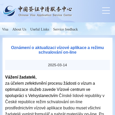
Visa
About Us
Useful Links
Service feedback
Oznámení o aktualizaci vízové aplikace a režimu
schvalování on-line
2025-03-14
Vážení žadatelé,
za účelem zefektivnění procesu žádosti o vízum a
optimalizace služeb zavede Vízové centrum ve
spolupráci s Velvyslanectvím
Čínské lidové republiky v
České republice režim schvalování on-line
prostřednictvím vízové aplikace budou muset všichni
žadatelé vyplnit formulář a nahrát materiály on-line. Po