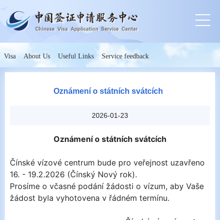
Visa
About Us
Useful Links
Service feedback
Oznámení o státních svátcích
2026-01-23
Oznámení o státní
ch
svát
c
ích
Čínské vízové centrum bude
pro
veřejnost uzavřeno
16.
- 19.2
.
2026
(Čínský Nový rok).
Prosíme o včasné podání žádosti o vízum, aby Vaše
žádost byla vyhotovena v řádném termínu.