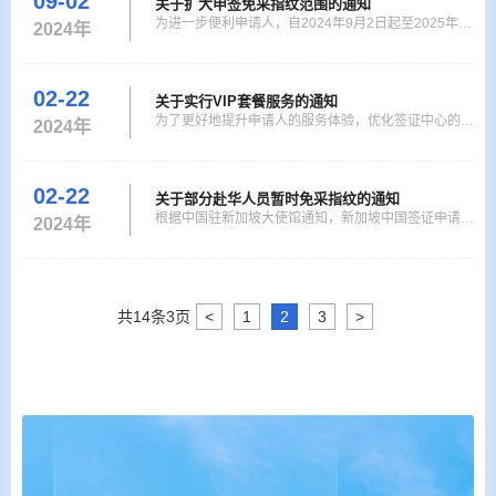
09-02
关于扩大申签免采指纹范围的通知
申请表将不再使用。 签证申请流程请点击这里。 特别
为进一步便利申请人，自2024年9月2日起至2025年12
2024年
提醒：到签证申请中心递交护照及申请材料前，请确认
月31日，对申请一次或两次入境的短期签证申请人
您的申请状态为审核
（停留期180日以内）免采指纹。 新加坡中国签证申请
服务中心 02-09-2024
02-22
关于实行VIP套餐服务的通知
为了更好地提升申请人的服务体验，优化签证中心的服
2024年
务项目和服务品质，我中心将于2023年9月8日起，为
申请人提供VIP套餐服务。具体方案如下： 一、VIP服
务套餐类别 VIP1：免排队免预约+电话回执 VIP2：延
02-22
关于部分赴华人员暂时免采指纹的通知
时服务（半小时）+电话回执 VIP3：代填写申请表+电
根据中国驻新加坡大使馆通知，新加坡中国签证申请服
2024年
话回执 VIP4：专车送证+电话回执 （默认增加选择VIP
务中心自2023年8月9日起至2023年12月31日，对符
1服务） VIP5：专
合条件的一次或两次入境的商务(M)、旅游(L)、探亲(Q
2)、过境(G)、乘务(C)类签证申请人免采指纹。 如使馆
审核后认为仍需要采集指纹的，签证中心将通知申请人
共
14
条
3
页
<
1
2
3
>
补采。 新加坡中国签证申请服务中心 09-08-2023