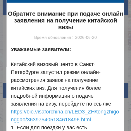
Новости
Ещё
Обратите внимание при подаче онлайн
заявления на получение китайской
Объявление о введении безвизового
2026-05-20
визы
режима для российских граждан
Уведомление об активации услуги
2026-05-15
Время обновления：2026-06-20
отложенной обработки
График выходных и праздничных дней в
2026-01-22
Уважаемые заявители:
2026 году
Уведомление о продлении временного
2025-12-29
Китайский визовый центр в Санкт-
снижения визовых сборов
Уведомление о продолжении
2025-12-23
Петербурге запустил режим онлайн-
освобождения от снятия отпечатков
рассмотрения заявок на получение
пальцев для некоторых заявителей на
китайских виз. Для получения более
визы
Информация о визах
подробной информации о подаче
заявления на визу, перейдите по ссылке
Типы виз и документы
https://bio.visaforchina.cn/LED3_ZH/tongzhigo
nggao/363975405184618496.html
.
Стоимость оформления и визы
1.
Если для поездки у вас есть