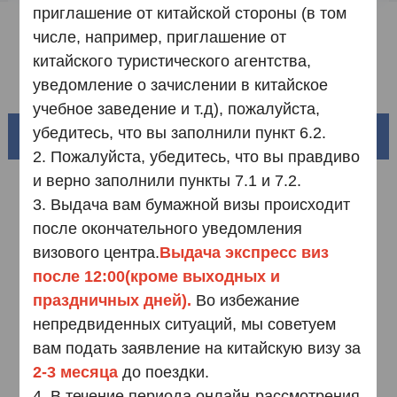
Образец заполнения анкеты
приглашение от китайской стороны (в том
числе, например, приглашение от
Скачать документы
китайского туристического агентства,
Часто задаваемые вопросы
уведомление о зачислении в китайское
учебное заведение и т.д), пожалуйста,
убедитесь, что вы заполнили пункт 6.2.
Прекрасный Китай
2.
Пожалуйста, убедитесь, что вы правдиво
и верно заполнили пункты 7.1 и 7.2.
3. Выдача вам бумажной визы происходит
после окончательного уведомления
визового центра.
Выдача экспресс виз
после 12:00(кроме выходных и
праздничных дней).
Во избежание
непредвиденных ситуаций, мы советуем
вам подать заявление на китайскую визу за
Южный Китай
2-3 месяца
до поездки.
Бассейн реки Хуанхэ и 18 000 километров
извилистой береговой линии
4. В течение периода онлайн-рассмотрения