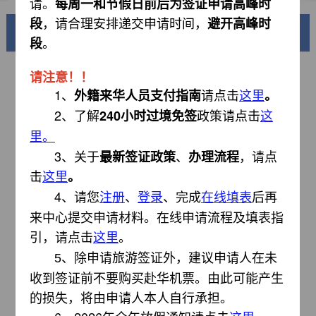
请。
每周一和节假日前后为签证申请高峰时
，请合理安排递交申请时间，
段
避开高峰时
美丽中国
。
段
请注意！！
1、
外籍来华人员支付指南
请点击
这里
。
2、
了解
政策
请点击
240小时过境免签
这
。
里
3、关于
、
，请点
最新签证政策
办理流程
击
这里
。
4、请您
、
、完成
后再
注册
登录
在线填表
锦绣华南
来中心提交申请材料。在线申请流程及填表指
黄河流域以及蜿蜒曲折的1.8万公里海岸线
引，请点击
这里
。
除申请旅游签证外，建议申请人在未
5、
AD
收到签证前不要购买赴华机票。由此可能产生
的损失，将由申请人本人自行承担。