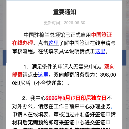
备案旅行社及代办机构名单
2026-06-05
重要通知
关于新增优质延伸服务项目的通知
2026-06-05
更新时间：2026-06-30
中国驻印尼使领馆关于延长减免签证规
2025-12-25
中国驻棉兰总领馆已正式启用
费期限的通知
中国签证
关于进一步延长赴华签证申请免采指纹
2025-12-20
。
点击
了解
中国签证在线申请与
在线办理
这里
期限并扩大范围的通知
审核流程。
在线填表具体说明
请点击
。
这里
签证信息
1、
满足条件的申请人无需来中心
。
双向
请点击
。
双向邮寄
服务费为：398,00
邮寄
签证类型及材料清单
这里
0印尼盾（不含快递费
）
。
费用标准
2、我中心
不
2
026年
8月17日印尼独立日
申请表样例
对外办公，请您在工作日前来中心办理业务
。
资料下载
申请人在线填表、审核通过并准备好签证申请
材
料
后
即可来签证中心递交签证申
无需预约
常见问题