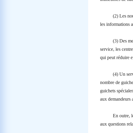
(2) Les nou
les informations a
(3) Des mes
service, les centr
qui peut réduire 
(4) Un ser
nombre de guichet
guichets spéciale
aux demandeurs ay
En outre, l
aux questions rela