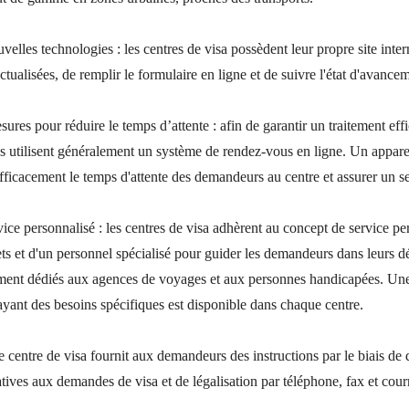
velles technologies : les centres de visa possèdent leur propre site int
ctualisées, de remplir le formulaire en ligne et de suivre l'état d'avan
ures pour réduire le temps d’attente : afin de garantir un traitement ef
es utilisent généralement un système de rendez-vous en ligne. Un appareil
efficacement le temps d'attente des demandeurs au centre et assurer un se
vice personnalisé : les centres de visa adhèrent au concept de service p
s et d'un personnel spécialisé pour guider les demandeurs dans leurs 
ment dédiés aux agences de voyages et aux personnes handicapées. Une 
ant des besoins spécifiques est disponible dans chaque centre.
e centre de visa fournit aux demandeurs des instructions par le biais de
tives aux demandes de visa et de légalisation par téléphone, fax et courr