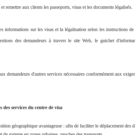
t remettre aux clients les passeports, visas et les documents légalisés.
les informations sur les visas et la légalisation selon les instruction
stions des demandeurs à travers le site Web, le guichet d'informat
 aux demandeurs d'autres services nécessaires conformément aux exig
 des services du centre de visa
sition géographique avantageuse : afin de faciliter le déplacement des d
t de gamme en zones urbaines, proches des transports.