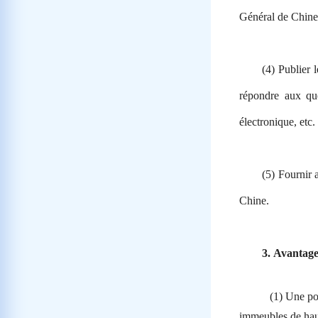
Général de Chine e
(4) Publier 
répondre aux que
électronique, etc.
(5) Fournir
Chine.
3.
Avantages
(1) Une po
immeubles de hau