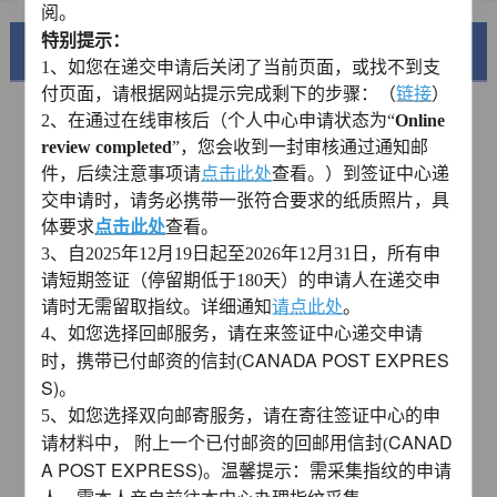
阅。
特别提示：
美丽中国
1、如您在递交申请后关闭了当前页面，或找不到支
付页面，请根据网站提示完成剩下的步骤：（
链接
）
2、
在通过在线审核后（个人中心申请状态为“
Online
review completed
”，您会收到一封审核通过通知邮
件，后续注意事项请
点击此处
查看。）到签证中心递
交申请时，请务必携带一张符合要求的纸质照片，具
体要求
点击此处
查看。
3、自2025年12月19日起至2026年12月31日，所有申
请短期签证（停留期低于180天）的申请人在递交申
请时无需留取指纹。详细通知
请点此处
。
锦绣华南
4、如您选择回邮服务，请在来签证中心递交申请
CANADA POST EXPRES
时，携带已付邮资的信封(
黄河流域以及蜿蜒曲折的1.8万公里海岸线
S)
。
5、如您选择双向邮寄服务，请在寄往签证中心的申
AD
CANAD
请材料中， 附上一个已付邮资的回邮用信封(
A POST EXPRESS)。温馨提示：需采集指纹的申请