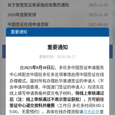
知
关于放宽签证免采指纹政策的通知
2025-12-19
2026年放假安排
2025-12-10
中国签证在线申请流程
2025-09-16
重要通知
2025年节假日通知
2024-12-20
重要通知
签证信息
更新时间：2026-06-17
签证类型及材料清单
自
2025
年
9
月
30
日
起，多伦多中国签证申请服务
中心将配合中国
驻多伦多总领事馆启用中国签证在线
费用标准
办理模式。届时所有办理赴华普通签证的申请人
（不
含申请中国香港、中国澳门签证的申请人）
均须先在
如何填写签证申请表
线上填写申请表格并提交电子材料，
待线上审核通过
资料下载
后
（
注：线上审核通过不表示签证获批），方可前往
签证中心递交资料并缴费
（工作日 多伦多时间
9:00-1
常见问题
5:00
，无需预约）。
具体在线办理流程请
点击此处
查