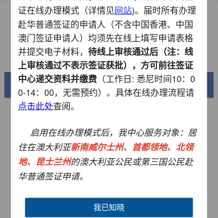
证在线办理模式（详情见
)。届时所有办理
网站
如何填写签证申请表
赴华普通签证的申请人
（不含中国香港、中国
资料下载
澳门签证申请人）
均须先在线上填写申请表格
并提交电子材料，
待线上审核通过后
（
注：线
常见问题
上审核通过不表示签证获批），方可前往签证
（工作日: 悉尼时间
10
：
0
中心递交资料并缴费
美丽中国
0-14
：
00
，无需预约）。
具体在线办理流程请
查阅。
点击此处
启用在线办理模式后，我中心服务对象：居
住在澳大利亚
新南威尔士州、首都领地、北领
地、昆士兰州
的澳大利亚公民或第三国公民赴
华普通签证申请。
我已知晓
锦绣华南