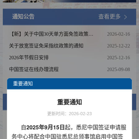
通知公告
查看更多
【新】关于中国30天单方面免签政策常
2026-02-16
见问题的解答
关于放宽签证免采指纹政策的通知
2025-12-22
2026年节假日安排
2025-12-16
中国签证在线办理流程
2025-09-08
邮寄办理说明
2025-09-08
重要通知
重要通知
签证信息
更新时间：2026-02-23
签证类型及材料清单
自
起
，悉尼中国签证申请服
2025
年
9
月
15
日
费用标准
务中心将配合中国
驻悉尼总领事馆启用中国签